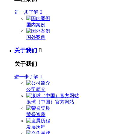
进一步了解

国内案例
国外案例
关于我们

关于我们
进一步了解

公司简介
滚球（中国）官方网站
荣誉资质
发展历程